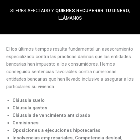
SI ERES AFECTADO Y
QUIERES RECUPERAR TU DINERO
,
LLÁMANOS
El los últimos tiempos resulta fundamental un asesoramiento
especializado contra las prácticas dañinas que las entidades
bancarias han impuesto a los consumidores. Hemos
conseguido sentencias favorables contra numerosas
entidades bancarias que han llevado inclusive a asegurar a los
particulares su vivienda.
Cláusula suelo
Cláusula gastos
Cláusula de vencimiento anticipado
Comisiones
Oposiciones a ejecuciones hipotecarias
Insolvencias empresariales, Competencia desleal,