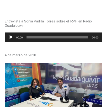
Entrevista a Sonia Padilla Torres sobre el IRPH en Radio
Guadalquivir
Reproductor
00:00
00:00
de
audio
4 de marzo de 2020