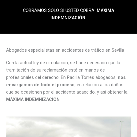
COBRAMOS SÓLO SI USTED COBRA.
MÁXIMA
INDEMNIZACIÓN.
Abogados especialistas en accidentes de tráfico en Sevilla
Con la actual ley de circulación, se hace necesario que la
tramitación de su reclamación esté en manos de
profesionales del derecho. En Padilla Torres abogados,
nos
encargamos de todo el proceso
, en relación a los daños
que se ocasionen por el accidente acaecido, y así obtener la
MÁXIMA INDEMNIZACIÓN
.